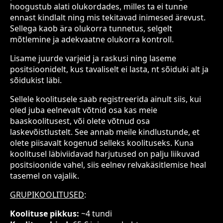
hoogustub alati olukordades, milles ta ei tunne
ennast kindlalt ning mis tekitavad inimesed ärevust.
Sellega kaob ära olukorra tunnetus, selgelt
mõtlemine ja adekvaatne olukorra kontroll.
Lisame juurde varjeid ja raskusi ning laseme
positsioonidelt, kus tavaliselt ei lasta, nt sõiduki alt ja
sõidukist läbi.
Sellele koolitusele saab registreerida ainult siis, kui
oled juba eelnevalt võtnid osa kas meie
baaskoolitusest, või olete võtnud osa
laskevõistlustelt. See annab meile kindlustunde, et
olete piisavalt kogenud selleks koolituseks. Kuna
koolitusel läbiviidavad harjutused on palju liikuvad
positsioonide vahel, siis eelnev relvakäsitlemise heal
tasemel on vajalik.
GRUPIKOOLITUSED
:
Koolituse pikkus:
~4 tundi